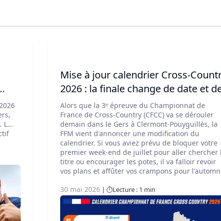
Mise à jour calendrier Cross-Country
2026 : la finale change de date et d
. Léo
lieu !
 2026
Alors que la 3ᵉ épreuve du Championnat de
aître
ers,
France de Cross-Country (CFCC) va se dérouler
. Les
demain dans le Gers à Clermont-Pouyguillès, la
tif
FFM vient d'annoncer une modification du
calendrier. Si vous aviez prévu de bloquer votre
premier week-end de juillet pour aller chercher 
 3ᵉ
titre ou encourager les potes, il va falloir revoir
vos plans et affûter vos crampons pour l'automn
se
30 mai 2026
Lecture : 1 min
 de