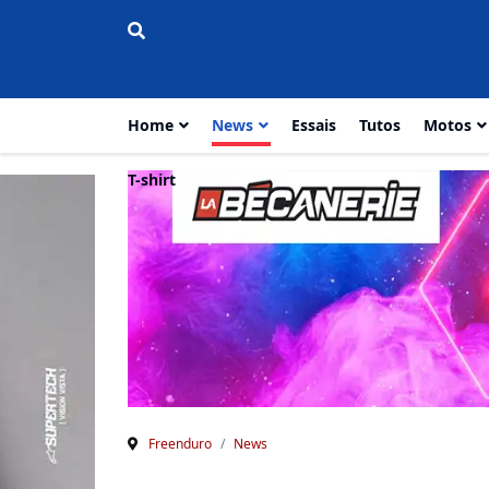
Home
News
Essais
Tutos
Motos
T-shirt
Freenduro
News