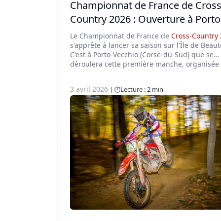
Championnat de France de Cross
Country 2026 : Ouverture à Porto
Vecchio ce week-end
Le Championnat de France de
Cross-Country
s'apprête à lancer sa saison sur l'Île de Beaut
C'est à Porto-Vecchio (Corse-du-Sud) que se
déroulera cette première manche, organisée
le Moto Club Extrême Sud. L'événement mar
un temps fort du calendrier national avec un
3 avril 2026
Lecture : 2 min
plateau de pilotes particulièrement relevé.