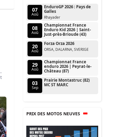
EnduroGP 2026 : Pays de
07
Galles
Aoû
Rhayader
Championnat France
08
Enduro Kid 2026 | Saint-
Aoû
Just-près-Brioude (43)
Forza Orza 2026
20
ORSA, DALARNA, SVERIGE
Aoû
Championnat France
29
enduro 2026 | Peyrat-le-
Aoû
Château (87)
t
Prairie Montastruc (82)
03
MC ST MARC
Sep
PRIX DES MOTOS NEUVES