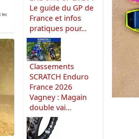
Le guide du GP de
 les
France et infos
pratiques pour...
Classements
SCRATCH Enduro
France 2026
Vagney : Magain
double vai...