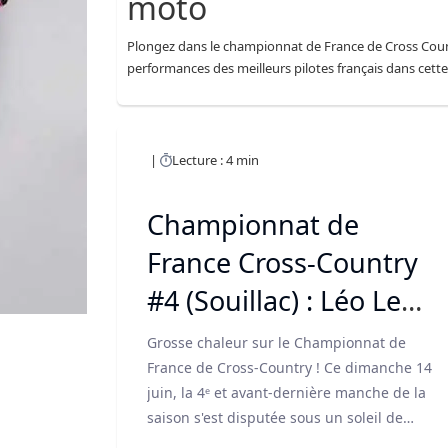
moto
Plongez dans le championnat de France de Cross Countr
performances des meilleurs pilotes français dans cette 
Lecture : 4 min
Championnat de
France Cross-Country
#4 (Souillac) : Léo Le
Quéré s'impose sous la
Grosse chaleur sur le Championnat de
canicule
France de Cross-Country ! Ce dimanche 14
juin, la 4ᵉ et avant-dernière manche de la
saison s'est disputée sous un soleil de
plomb du côté de Souillac (Lot). Par 34°C, les