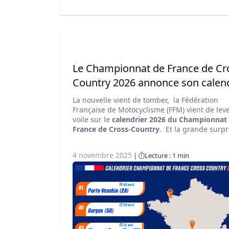
Le Championnat de France de Cr
Country 2026 annonce son calend
!
La nouvelle vient de tomber, la Fédération
Française de Motocyclisme (FFM) vient de leve
voile sur le
calendrier 2026 du Championnat
France de Cross-Country
. Et la grande surpr
de cette saison, c'est l'ouverture ! Pour la
première fois, le championnat posera ses rou
4 novembre 2025
Lecture : 1 min
Porto-Vecchio (2A)
. Une manche inaugurale 
l'Île de Beauté qui promet des paysages
magnifiques et un défi logistique et sportif p
les pilotes dès le 5 avril.