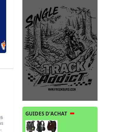
GUIDES D'ACHAT
26
us
s