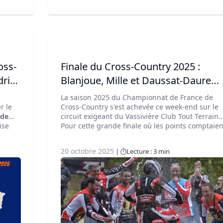
oss-
Finale du Cross-Country 2025 :
rier
Blanjoue, Mille et Daussat-Daure
sacrés au terme d'une épreuve
La saison 2025 du Championnat de France de
d'anthologie
r le
Cross-Country s'est achevée ce week-end sur le
 de
circuit exigeant du Vassivière Club Tout Terrain.
ise
Pour cette grande finale où les points comptaien
double, la tension était à son comble. Devant un
es à
public venu en masse, les pilotes ont offert un
20 octobre 2025
Lecture : 3 min
sur
spectacle mémorable sur une piste déjà très
creusée par la course du matin, promettant un
our
défi de taille pour les 158 partants de la course
reine de l'après-midi.