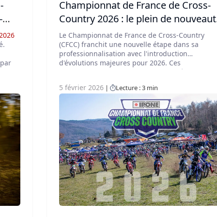
-
Championnat de France de Cross-
-
Country 2026 : le plein de nouveaut
!
 2026
Le Championnat de France de Cross-Country
é.
(CFCC) franchit une nouvelle étape dans sa
professionnalisation avec l'introduction
 par
d'évolutions majeures pour 2026. Ces
que
changements, qui impactent l'identité visuelle, l
déroulement des courses (arrêts au stand,
5 février 2026
Lecture : 3 min
départs), les dotations sportives et la gestion
numérique, visent à dynamiser la discipline.