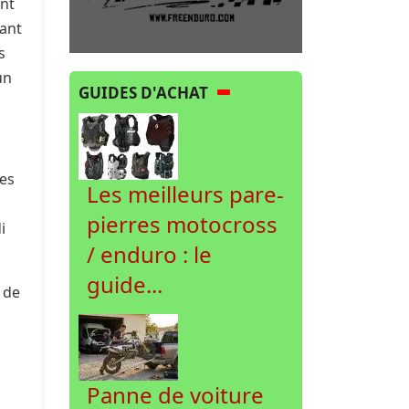
ant
nant
s
un
GUIDES D'ACHAT
ges
Les meilleurs pare-
pierres motocross
i
/ enduro : le
guide...
e de
Panne de voiture