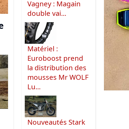
Vagney : Magain
double vai...
e
Matériel :
Euroboost prend
la distribution des
mousses Mr WOLF
Lu...
Nouveautés Stark