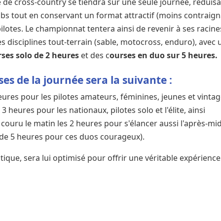
 de cross-country se tiendra sur une seule journée, réduis
ubs tout en conservant un format attractif (moins contraig
lotes. Le championnat tentera ainsi de revenir à ses racine
es disciplines tout-terrain (sable, motocross, enduro), avec 
ses solo de 2 heures
et des c
ourses en duo sur 5 heures.
es de la journée sera la suivante :
eures pour les pilotes amateurs, féminines, jeunes et vinta
 heures pour les nationaux, pilotes solo et l'élite, ainsi
ouru le matin les 2 heures pour s'élancer aussi l'après-mid
l de 5 heures pour ces duos courageux).
tique, sera lui optimisé pour offrir une véritable expérienc