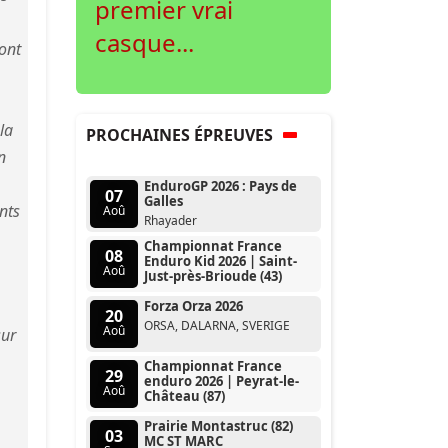
premier vrai
casque...
ront
la
PROCHAINES ÉPREUVES
n
EnduroGP 2026 : Pays de
07
Galles
nts
Aoû
Rhayader
Championnat France
08
Enduro Kid 2026 | Saint-
Aoû
Just-près-Brioude (43)
Forza Orza 2026
20
ORSA, DALARNA, SVERIGE
Aoû
sur
Championnat France
29
enduro 2026 | Peyrat-le-
Aoû
Château (87)
Prairie Montastruc (82)
03
MC ST MARC