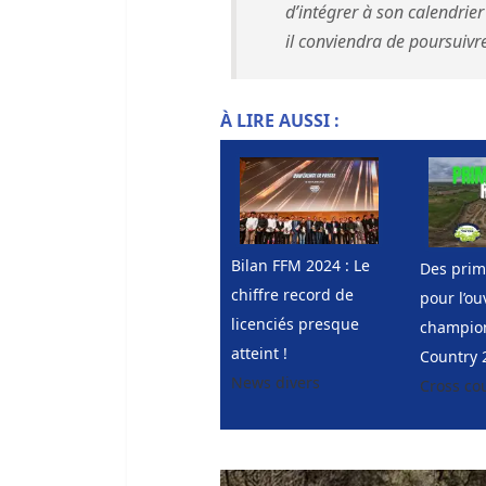
d’intégrer à son calendrie
il conviendra de poursuivre
À LIRE AUSSI :
Bilan FFM 2024 : Le
Des prim
chiffre record de
pour l’ou
licenciés presque
champion
atteint !
Country 2
News divers
Cross co