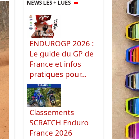
NEWS LES + LUES
ENDUROGP 2026 :
Le guide du GP de
France et infos
pratiques pour...
Classements
SCRATCH Enduro
France 2026