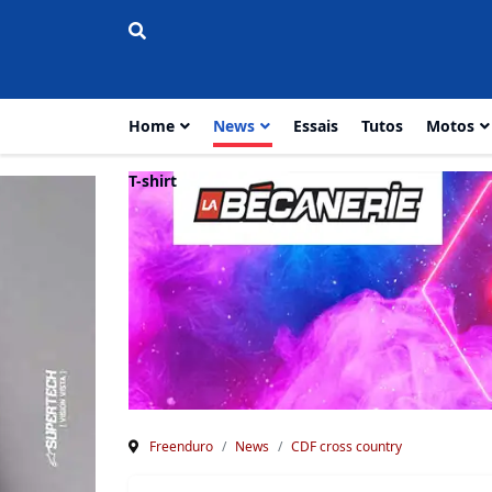
Home
News
Essais
Tutos
Motos
T-shirt
Freenduro
News
CDF cross country