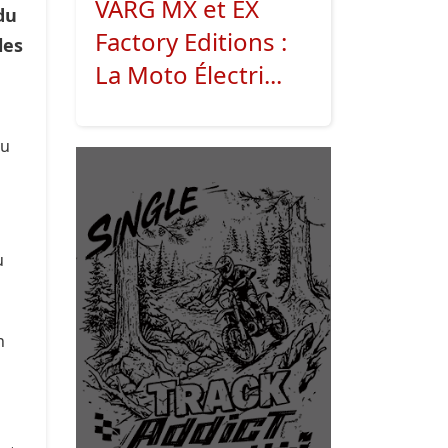
VARG MX et EX
du
Factory Editions :
les
La Moto Électri...
du
u
n