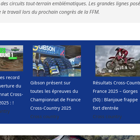
r des circuits tout-terrain emblématiques. Les grandes lignes posé
 le travail lors du prochain congrès de la FFM.
es record
Gibson présent sur
Résultats Cross-Count
verture du
toutes les épreuves du
France 2025 – Gorges
nat Cross-
Championnat de France
(50) : Blanjoue frappe
025 : !
Cross-Country 2025
fort d’entrée
untry
Cross country
Cross country