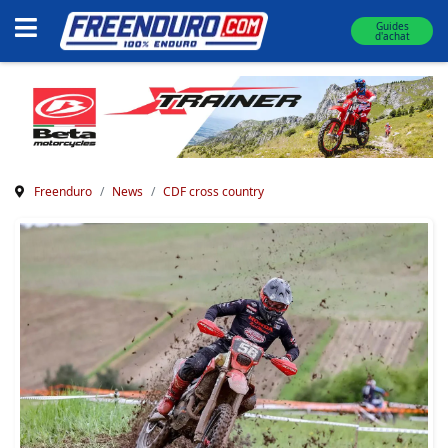
Guides
d'achat
Freenduro
News
CDF cross country