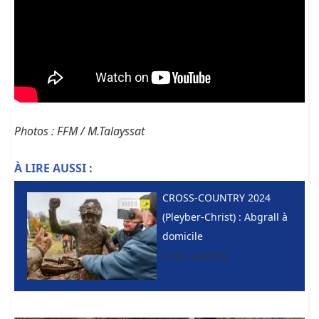
Photos : FFM / M.Talayssat
À LIRE AUSSI :
CROSS-COUNTRY 2024
(Pleyber-Christ) : Abgrall à
domicile
Cross country