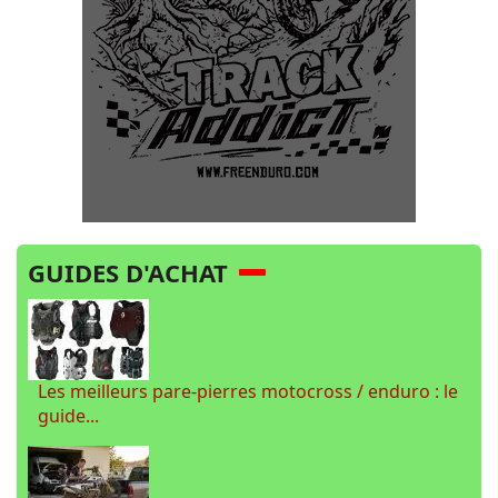
GUIDES D'ACHAT
Les meilleurs pare-pierres motocross / enduro : le
guide...