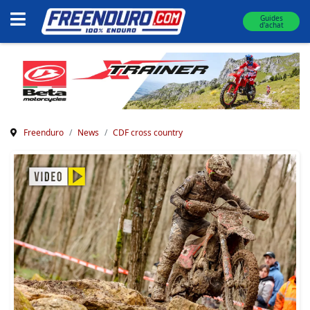
Guides
d'achat
Freenduro
News
CDF cross country