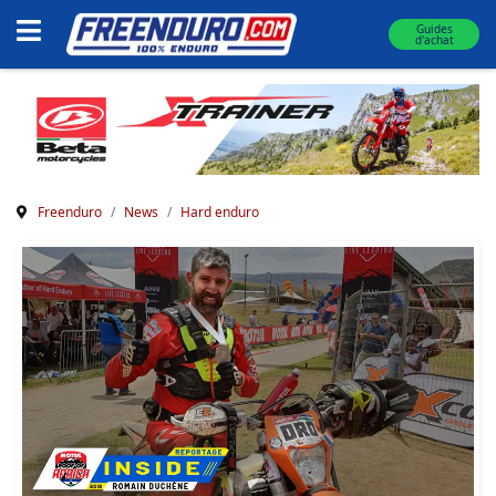
Guides
d'achat
Freenduro
News
Hard enduro