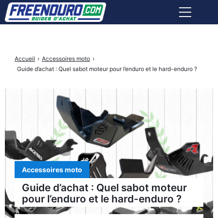
ÉQUIPEMENTS PILOTE
Accueil
›
Accessoires moto
›
ACCESSOIRES MOTO
Guide d’achat : Quel sabot moteur pour l’enduro et le hard-enduro ?
OUTILLAGE ET ENTRETIEN
ASSURANCE
AVIS MARCHANDS
Accessoires moto
Facebook
Instagram
X
Youtube
tiktok
Guide d’achat : Quel sabot moteur
Freenduro
Freenduro
Freenduro
Freenduro
Feendur
pour l’enduro et le hard-enduro ?