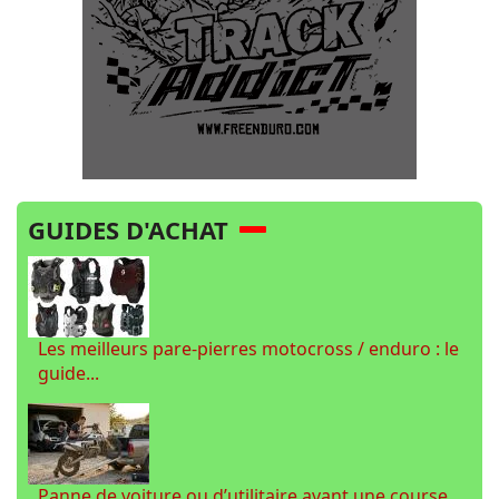
GUIDES D'ACHAT
Les meilleurs pare-pierres motocross / enduro : le
guide...
Panne de voiture ou d’utilitaire avant une course