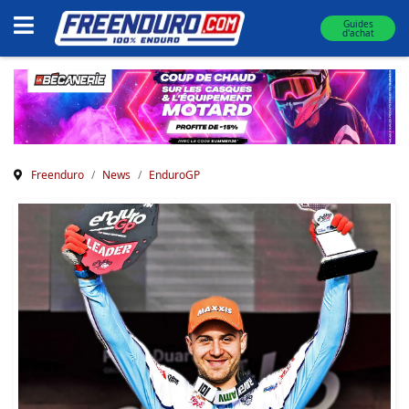
Guides
d'achat
Freenduro
News
EnduroGP