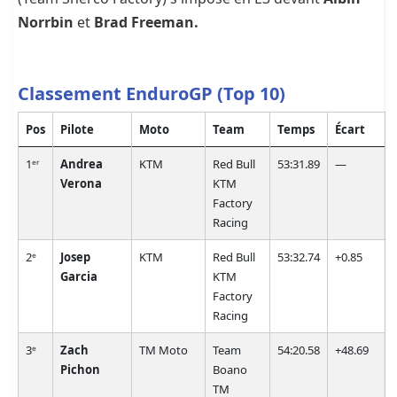
Norrbin
et
Brad Freeman.
Classement EnduroGP (Top 10)
Pos
Pilote
Moto
Team
Temps
Écart
1ᵉʳ
Andrea
KTM
Red Bull
53:31.89
—
Verona
KTM
Factory
Racing
2ᵉ
Josep
KTM
Red Bull
53:32.74
+0.85
Garcia
KTM
Factory
Racing
3ᵉ
Zach
TM Moto
Team
54:20.58
+48.69
Pichon
Boano
TM