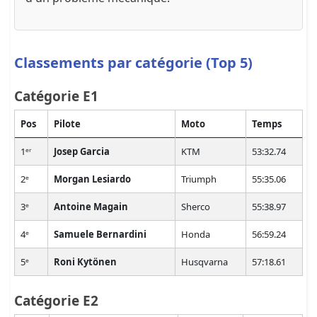
Classements par catégorie (Top 5)
Catégorie E1
Pos
Pilote
Moto
Temps
1ᵉʳ
Josep Garcia
KTM
53:32.74
2ᵉ
Morgan Lesiardo
Triumph
55:35.06
3ᵉ
Antoine Magain
Sherco
55:38.97
4ᵉ
Samuele Bernardini
Honda
56:59.24
5ᵉ
Roni Kytönen
Husqvarna
57:18.61
Catégorie E2