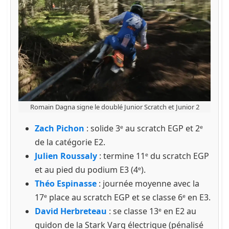
Romain Dagna signe le doublé Junior Scratch et Junior 2
Zach Pichon
: solide 3ᵉ au scratch EGP et 2ᵉ
de la catégorie E2.
Julien Roussaly
: termine 11ᵉ du scratch EGP
et au pied du podium E3 (4ᵉ).
Théo Espinasse
: journée moyenne avec la
17ᵉ place au scratch EGP et se classe 6ᵉ en E3.
David Herbreteau
: se classe 13ᵉ en E2 au
guidon de la Stark Varg électrique (pénalisé