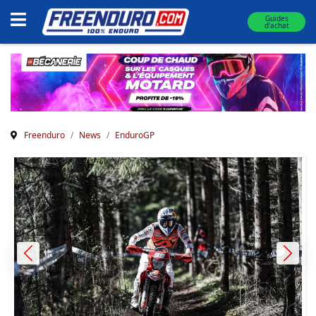
Guides
d'achat
Freenduro
News
EnduroGP
Previous
Next