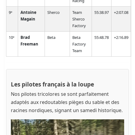
Racing
9ᵉ
Antoine
Sherco
Team
55:38.97
+2:07.08
Magain
Sherco
Factory
10ᵉ
Brad
Beta
Beta
55:48.78
+2:16.89
Freeman
Factory
Team
Les pilotes français à la loupe
Nos pilotes tricolores se sont parfaitement
adaptés aux redoutables pièges du sable et des
racines nordiques, signant un samedi historique.