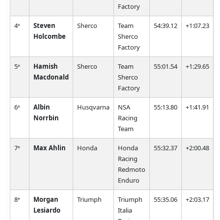
Factory
4ᵉ
Steven
Sherco
Team
54:39.12
+1:07.23
Holcombe
Sherco
Factory
5ᵉ
Hamish
Sherco
Team
55:01.54
+1:29.65
Macdonald
Sherco
Factory
6ᵉ
Albin
Husqvarna
NSA
55:13.80
+1:41.91
Norrbin
Racing
Team
7ᵉ
Max Ahlin
Honda
Honda
55:32.37
+2:00.48
Racing
Redmoto
Enduro
8ᵉ
Morgan
Triumph
Triumph
55:35.06
+2:03.17
Lesiardo
Italia