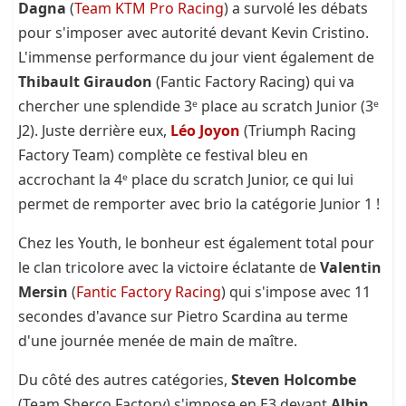
Dagna
(
Team KTM Pro Racing
) a survolé les débats
pour s'imposer avec autorité devant Kevin Cristino.
L'immense performance du jour vient également de
Thibault Giraudon
(Fantic Factory Racing) qui va
chercher une splendide 3ᵉ place au scratch Junior (3ᵉ
J2). Juste derrière eux,
Léo Joyon
(Triumph Racing
Factory Team) complète ce festival bleu en
accrochant la 4ᵉ place du scratch Junior, ce qui lui
permet de remporter avec brio la catégorie Junior 1 !
Chez les Youth, le bonheur est également total pour
le clan tricolore avec la victoire éclatante de
Valentin
Mersin
(
Fantic Factory Racing
) qui s'impose avec 11
secondes d'avance sur Pietro Scardina au terme
d'une journée menée de main de maître.
Du côté des autres catégories,
Steven Holcombe
(Team Sherco Factory) s'impose en E3 devant
Albin