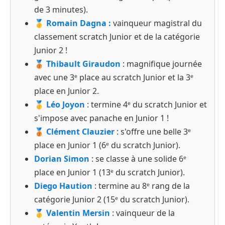
de 3 minutes).
🥇
Romain Dagna :
vainqueur magistral du
classement scratch Junior et de la catégorie
Junior 2 !
🥉
Thibault Giraudon
: magnifique journée
avec une 3ᵉ place au scratch Junior et la 3ᵉ
place en Junior 2.
🥇
Léo Joyon
: termine 4ᵉ du scratch Junior et
s'impose avec panache en Junior 1 !
🥉
Clément Clauzier
: s'offre une belle 3ᵉ
place en Junior 1 (6ᵉ du scratch Junior).
Dorian Simon
: se classe à une solide 6ᵉ
place en Junior 1 (13ᵉ du scratch Junior).
Diego Haution
: termine au 8ᵉ rang de la
catégorie Junior 2 (15ᵉ du scratch Junior).
🥇
Valentin Mersin
: vainqueur de la