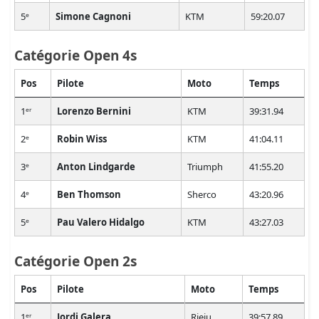
5ᵉ
Simone Cagnoni
KTM
59:20.07
Catégorie Open 4s
Pos
Pilote
Moto
Temps
1ᵉʳ
Lorenzo Bernini
KTM
39:31.94
2ᵉ
Robin Wiss
KTM
41:04.11
3ᵉ
Anton Lindgarde
Triumph
41:55.20
4ᵉ
Ben Thomson
Sherco
43:20.96
5ᵉ
Pau Valero Hidalgo
KTM
43:27.03
Catégorie Open 2s
Pos
Pilote
Moto
Temps
1ᵉʳ
Jordi Galera
Rieju
39:57.89