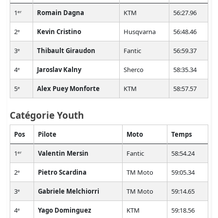
1ᵉʳ
Romain Dagna
KTM
56:27.96
2ᵉ
Kevin Cristino
Husqvarna
56:48.46
3ᵉ
Thibault Giraudon
Fantic
56:59.37
4ᵉ
Jaroslav Kalny
Sherco
58:35.34
5ᵉ
Alex Puey Monforte
KTM
58:57.57
Catégorie Youth
Pos
Pilote
Moto
Temps
1ᵉʳ
Valentin Mersin
Fantic
58:54.24
2ᵉ
Pietro Scardina
TM Moto
59:05.34
3ᵉ
Gabriele Melchiorri
TM Moto
59:14.65
4ᵉ
Yago Dominguez
KTM
59:18.56