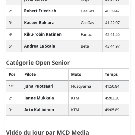
2ᵉ
Robert Friedrich
GasGas
40:39.47
3ᵉ
Kacper Baklarz
GasGas
41:22.07
4ᵉ
Riku-robin Ratinen
Fantic
42:41.55
5ᵉ
Andrea La Scala
Beta
43:44.97
Catégorie Open Senior
Pos
Pilote
Moto
Temps
1ᵉʳ
Juha Puotsaari
Husqvarna
41:50.84
2ᵉ
Janne Mukkala
KTM
45:03.30
3ᵉ
Arto Kallioinen
KTM
49:05.89
Vidéo du jour par MCD Media