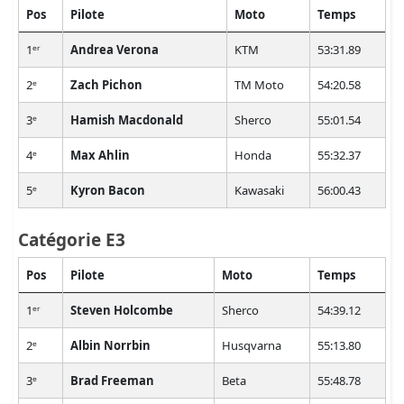
Pos
Pilote
Moto
Temps
1ᵉʳ
Andrea Verona
KTM
53:31.89
2ᵉ
Zach Pichon
TM Moto
54:20.58
3ᵉ
Hamish Macdonald
Sherco
55:01.54
4ᵉ
Max Ahlin
Honda
55:32.37
5ᵉ
Kyron Bacon
Kawasaki
56:00.43
Catégorie E3
Pos
Pilote
Moto
Temps
1ᵉʳ
Steven Holcombe
Sherco
54:39.12
2ᵉ
Albin Norrbin
Husqvarna
55:13.80
3ᵉ
Brad Freeman
Beta
55:48.78