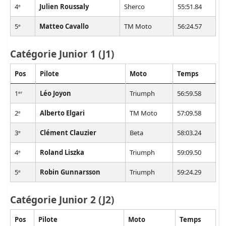
4ᵉ
Julien Roussaly
Sherco
55:51.84
5ᵉ
Matteo Cavallo
TM Moto
56:24.57
Catégorie Junior 1 (J1)
Pos
Pilote
Moto
Temps
1ᵉʳ
Léo Joyon
Triumph
56:59.58
2ᵉ
Alberto Elgari
TM Moto
57:09.58
3ᵉ
Clément Clauzier
Beta
58:03.24
4ᵉ
Roland Liszka
Triumph
59:09.50
5ᵉ
Robin Gunnarsson
Triumph
59:24.29
Catégorie Junior 2 (J2)
Pos
Pilote
Moto
Temps