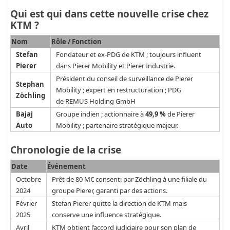
Qui est qui dans cette nouvelle crise chez
KTM ?
Nom
Rôle / Fonction
Stefan
Fondateur et ex-PDG de KTM ; toujours influent
Pierer
dans Pierer Mobility et Pierer Industrie.
Président du conseil de surveillance de Pierer
Stephan
Mobility ; expert en restructuration ; PDG
Zöchling
de REMUS Holding GmbH
Bajaj
Groupe indien ; actionnaire à
49,9 %
de Pierer
Auto
Mobility ; partenaire stratégique majeur.
Chronologie de la crise
Date
Événement
Octobre
Prêt de 80 M€ consenti par Zöchling à une filiale du
2024
groupe Pierer, garanti par des actions.
Février
Stefan Pierer quitte la direction de KTM mais
2025
conserve une influence stratégique.
Avril
KTM obtient l’accord judiciaire pour son plan de