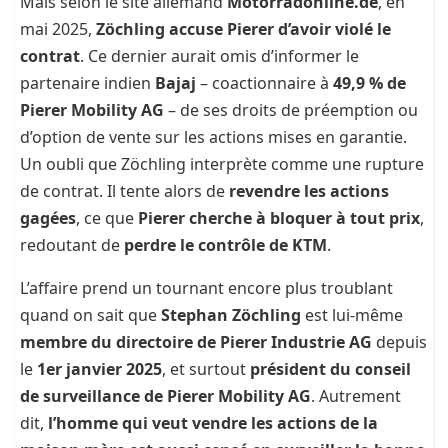
Mais selon le site allemand
Motorradonline.de
, en
mai 2025,
Zöchling accuse Pierer d’avoir violé le
contrat
. Ce dernier aurait omis d’informer le
partenaire indien
Bajaj
– coactionnaire à
49,9 % de
Pierer Mobility AG
– de ses droits de préemption ou
d’option de vente sur les actions mises en garantie.
Un oubli que Zöchling interprète comme une rupture
de contrat. Il tente alors de
revendre les actions
gagées
, ce que
Pierer cherche à bloquer à tout prix
,
redoutant de
perdre le contrôle de KTM
.
L’affaire prend un tournant encore plus troublant
quand on sait que
Stephan Zöchling
est lui-même
membre du directoire de Pierer Industrie AG
depuis
le
1er janvier 2025
, et surtout
président du conseil
de surveillance de Pierer Mobility AG
. Autrement
dit,
l’homme qui veut vendre les actions de la