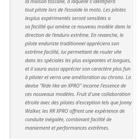
la
maison toscane, à laquelle s'identifiera
tout
pilote lors de l’essai
de la moto. Les
pilotes
les
plus
expérimentés seront sensibles a
sa
facilité
qui
amène
c
e nouveau modèle dans
la
direction
de l’enduro extrême. E
n revanche, le
pilote enduriste traditionnel appréciera son
extrême facilité, lui
permettant de rouler vite
dans les spéciales les plus exigeantes et longues,
et il saura aussi
apprécier son cara
ctère plus fun
à piloter et verra une amélioration au chrono.
La
devise "Ride like an XPRO" incarne l'essence de
ces nouveaux modèles. Fruit d'une collaboration
étroite avec des pilotes d'exception tels que Jonny
Walker, les RR XPRO offrent une expérience de
conduite inégalée, combinant facilité de
maniement et performances extrêmes.