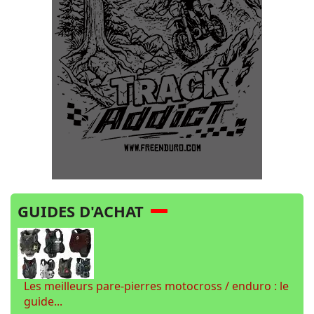
GUIDES D'ACHAT
Les meilleurs pare-pierres motocross / enduro : le
guide...