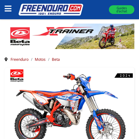
Guides
d'achat
Freenduro
Motos
Beta