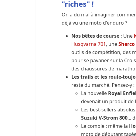
"riches" !
On a du mal à imaginer comment 
déjà vu une moto d'enduro ?
Nos bêtes de course :
Une
Husqvarna 701
, une
Sherco
outils de compétition, des 
pour se pavaner sur la Croi
des chaussures de maratho
Les trails et les roule-toujo
reste du marché. Pensez-y :
La nouvelle
Royal Enfi
devenait un produit de 
Les best-sellers absol
Suzuki V-Strom 800
...
Le comble : même la
Ho
moto de débutant taxé