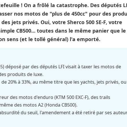
efeuille ! On a frôlé la catastrophe. Des députés L
passer nos motos de "plus de 450cc" pour des produ
des jets privés. Oui, votre Sherco 500 SE-F, votre
imple CB500... toutes dans le même panier que le
n sens (et le tollé général) l'a emporté.
 déposé par des députés LFI visait à taxer les motos de
es produits de luxe.
 de 20% à 33%, au même titre que les yachts, jets privés, ou
rreur des motos d'enduro (KTM 500 EXC-F), des trails
t même des motos A2 (Honda CB500).
l'absurdité du seuil, l'amendement a été retiré par ses auteu