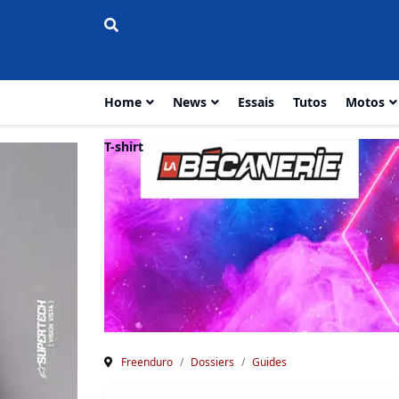
Home
News
Essais
Tutos
Motos
T-shirt
Freenduro
Dossiers
Guides