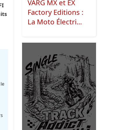
VARG MX et EX
FI
Factory Editions :
its
La Moto Électri...
 le
rs