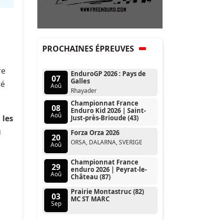
PROCHAINES ÉPREUVES
re
EnduroGP 2026 : Pays de
07
Galles
té
Aoû
Rhayader
Championnat France
08
Enduro Kid 2026 | Saint-
Aoû
 les
Just-près-Brioude (43)
u
Forza Orza 2026
20
ORSA, DALARNA, SVERIGE
Aoû
Championnat France
29
enduro 2026 | Peyrat-le-
Aoû
Château (87)
Prairie Montastruc (82)
03
MC ST MARC
Sep