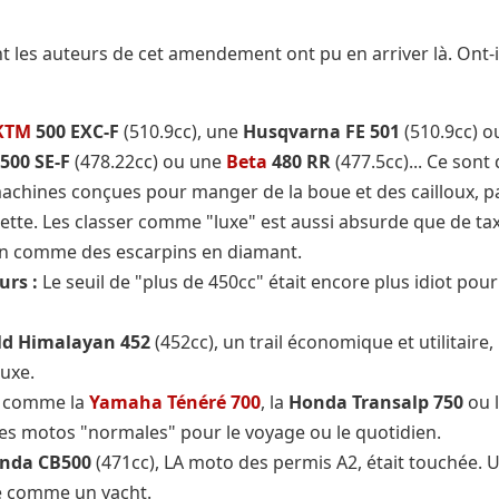
les auteurs de cet amendement ont pu en arriver là. Ont-i
KTM
500 EXC-F
(510.9cc), une
Husqvarna FE 501
(510.9cc) o
500 SE-F
(478.22cc) ou une
Beta
480 RR
(477.5cc)... Ce sont
machines conçues pour manger de la boue et des cailloux, p
sette. Les classer comme "luxe" est aussi absurde que de ta
n comme des escarpins en diamant.
urs :
Le seuil de "plus de 450cc" était encore plus idiot pour
eld Himalayan 452
(452cc), un trail économique et utilitaire,
luxe.
us comme la
Yamaha Ténéré 700
, la
Honda Transalp 750
ou 
 des motos "normales" pour le voyage ou le quotidien.
nda CB500
(471cc), LA moto des permis A2, était touchée. 
e comme un yacht.