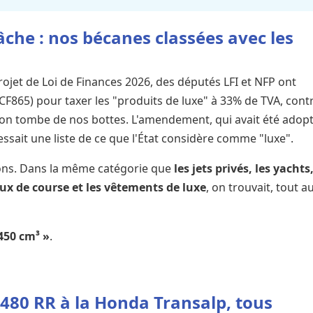
che : nos bécanes classées avec les
Projet de Loi de Finances 2026, des députés LFI et NFP ont
F865) pour taxer les "produits de luxe" à 33% de TVA, cont
u'on tombe de nos bottes. L'amendement, qui avait été adop
sait une liste de ce que l'État considère comme "luxe".
ons. Dans la même catégorie que
les jets privés, les yachts,
vaux de course et les vêtements de luxe
, on trouvait, tout a
 450 cm³ »
.
a 480 RR à la Honda Transalp, tous