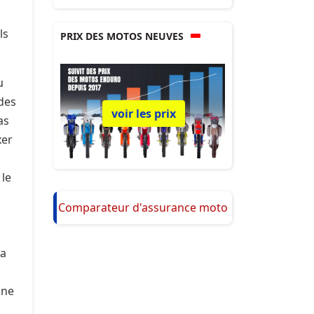
ls
PRIX DES MOTOS NEUVES
u
 des
voir les prix
as
xer
 le
Comparateur d'assurance moto
la
Une