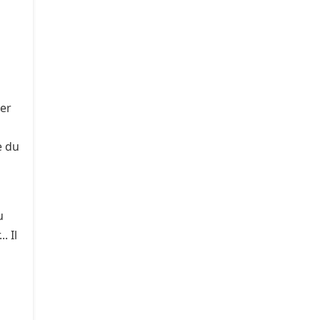
cer
e du
u
. Il