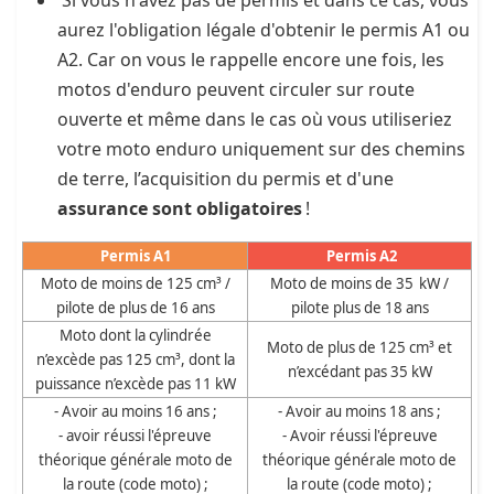
Si vous n'avez pas de permis et dans ce cas, vous
aurez l'obligation légale d'obtenir le permis A1 ou
A2. Car on vous le rappelle encore une fois, les
motos d'enduro peuvent circuler sur route
ouverte et même dans le cas où vous utiliseriez
votre moto enduro uniquement sur des chemins
de terre, l’acquisition du permis et d'une
assurance sont obligatoires
!
Permis A1
Permis A2
Moto de moins de 125 cm³ /
Moto de moins de 35 kW /
pilote de plus de 16 ans
pilote plus de 18 ans
Moto dont la cylindrée
Moto de plus de 125 cm³ et
n’excède pas 125 cm³, dont la
n’excédant pas 35 kW
puissance n’excède pas 11 kW
- Avoir au moins 16 ans ;
- Avoir au moins 18 ans ;
- avoir réussi l'épreuve
- Avoir réussi l'épreuve
théorique générale moto de
théorique générale moto de
la route (code moto) ;
la route (code moto) ;