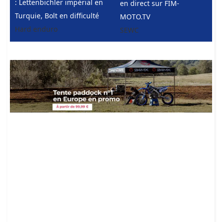
: Lettenbichler impérial en
en direct sur FIM-
Turquie, Bolt en difficulté
MOTO.TV
Hard enduro
SEWC