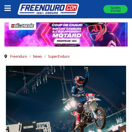
Guides
d'achat
Freenduro
News
SuperEnduro