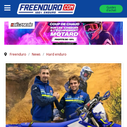
Guides
d'achat
Freenduro
News
Hard enduro