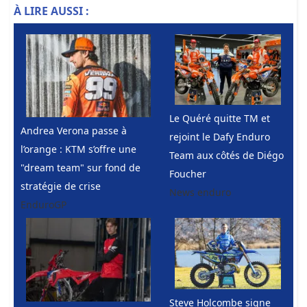
À LIRE AUSSI :
Le Quéré quitte TM et
Andrea Verona passe à
rejoint le Dafy Enduro
l’orange : KTM s’offre une
Team aux côtés de Diégo
"dream team" sur fond de
Foucher
stratégie de crise
News enduro
EnduroGP
Steve Holcombe signe