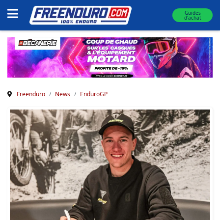
Guides
d'achat
Freenduro
News
EnduroGP