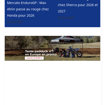
Mercato EnduroGP : Max
chez Sherco pour 2026 et
Ahlin passe au rouge chez
2027
Honda pour 2026
EnduroGP
EnduroGP