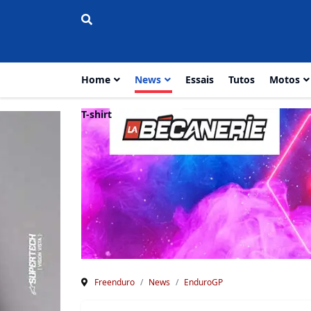
Home
News
Essais
Tutos
Motos
T-shirt
Freenduro
News
EnduroGP