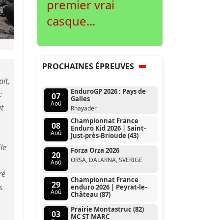
premier vrai
casque...
PROCHAINES ÉPREUVES
it,
EnduroGP 2026 : Pays de
:
07
Galles
Aoû
ut
Rhayader
Championnat France
08
Enduro Kid 2026 | Saint-
Aoû
Just-près-Brioude (43)
ile
Forza Orza 2026
20
s
ORSA, DALARNA, SVERIGE
Aoû
ré
Championnat France
29
s
enduro 2026 | Peyrat-le-
Aoû
Château (87)
Prairie Montastruc (82)
03
MC ST MARC