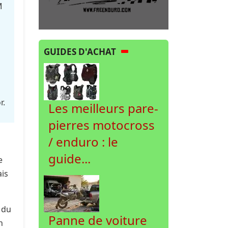
M
GUIDES D'ACHAT
r.
Les meilleurs pare-
pierres motocross
/ enduro : le
guide...
e
ais
 du
Panne de voiture
n