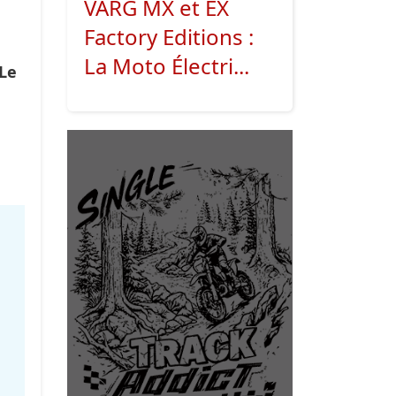
VARG MX et EX
Factory Editions :
La Moto Électri...
 Le