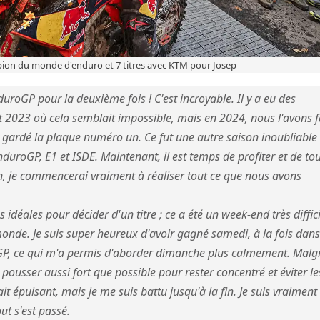
pion du monde d'enduro et 7 titres avec KTM pour Josep
oGP pour la deuxième fois ! C'est incroyable. Il y a eu des
2023 où cela semblait impossible, mais en 2024, nous l'avons fa
 gardé la plaque numéro un. Ce fut une autre saison inoubliable 
roGP, E1 et ISDE. Maintenant, il est temps de profiter et de to
, je commencerai vraiment à réaliser tout ce que nous avons
 idéales pour décider d'un titre ; ce a été un week-end très diffic
monde. Je suis super heureux d'avoir gagné samedi, à la fois dan
GP, ce qui m'a permis d'aborder dimanche plus calmement. Malg
à pousser aussi fort que possible pour rester concentré et éviter le
it épuisant, mais je me suis battu jusqu'à la fin. Je suis vraiment
ut s'est passé.