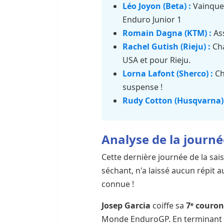
Léo Joyon (Beta) :
Vainqueu
Enduro Junior 1
Romain Dagna (KTM) :
Ass
Rachel Gutish (Rieju) :
Cha
USA et pour Rieju.
Lorna Lafont (Sherco) :
Ch
suspense !
Rudy Cotton (Husqvarna) 
Analyse de la journé
Cette dernière journée de la sai
séchant, n'a laissé aucun répit a
connue !
Josep Garcia
coiffe sa
7ᵉ couro
Monde EnduroGP. En terminant d