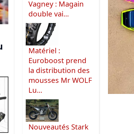
Vagney : Magain
double vai...
u
Matériel :
Euroboost prend
la distribution des
mousses Mr WOLF
Lu...
Nouveautés Stark