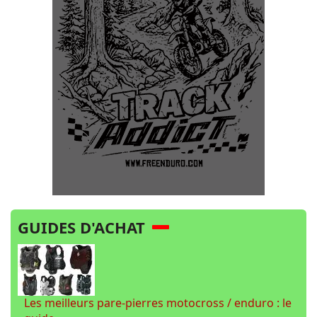
GUIDES D'ACHAT
Les meilleurs pare-pierres motocross / enduro : le