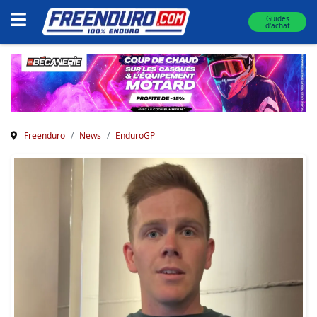
Guides
d'achat
Freenduro
News
EnduroGP