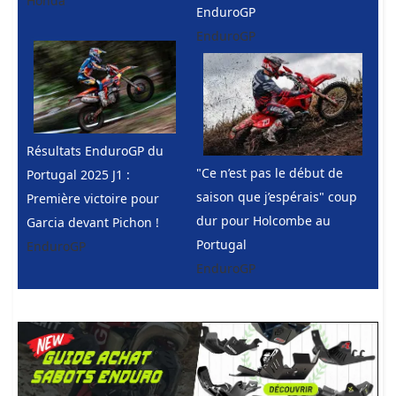
Honda
EnduroGP
EnduroGP
Résultats EnduroGP du
"Ce n’est pas le début de
Portugal 2025 J1 :
saison que j’espérais" coup
Première victoire pour
dur pour Holcombe au
Garcia devant Pichon !
Portugal
EnduroGP
EnduroGP