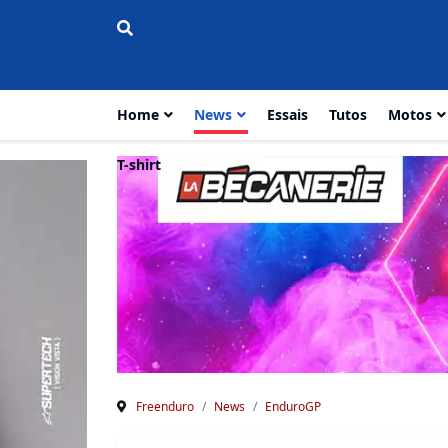
Home
News
Essais
Tutos
Motos
T-shirt
Freenduro
News
EnduroGP