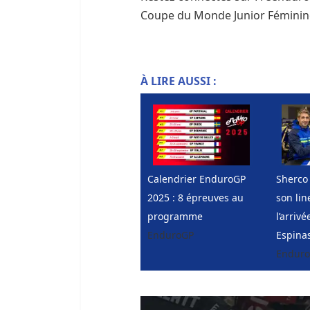
Coupe du Monde Junior Féminin
À LIRE AUSSI :
Calendrier EnduroGP
Sherco 
2025 : 8 épreuves au
son lin
programme
l’arriv
EnduroGP
Espinas
Endur