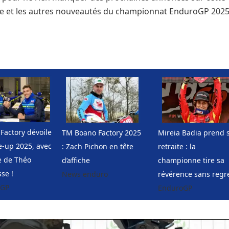
e et les autres nouveautés du championnat EnduroGP 2025
Factory dévoile
TM Boano Factory 2025
Mireia Badia prend 
e-up 2025, avec
: Zach Pichon en tête
retraite : la
ée de Théo
d’affiche
championne tire sa
se !
News enduro
révérence sans regr
oGP
EnduroGP