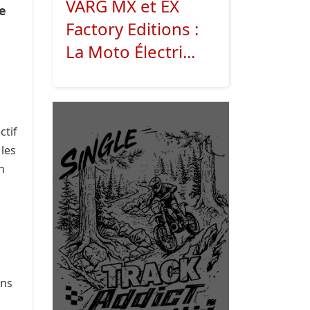
VARG MX et EX
le
Factory Editions :
La Moto Électri...
ctif
 les
n
u
ons