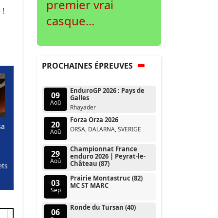
premier vrai
 !
casque...
PROCHAINES ÉPREUVES
EnduroGP 2026 : Pays de
09
Galles
Aoû
Rhayader
Forza Orza 2026
20
sa
ORSA, DALARNA, SVERIGE
Aoû
Championnat France
29
enduro 2026 | Peyrat-le-
Aoû
Château (87)
ets
Prairie Montastruc (82)
03
MC ST MARC
Sep
Ronde du Tursan (40)
06