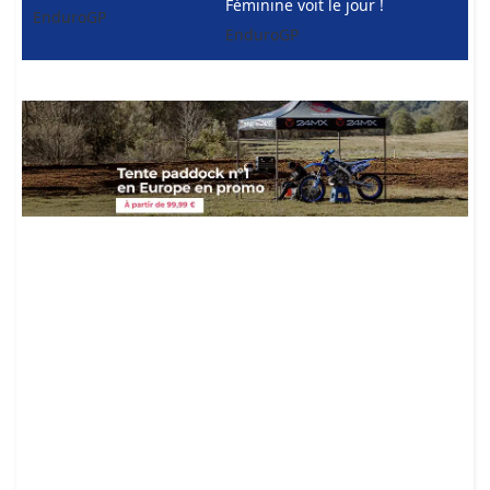
Féminine voit le jour !
EnduroGP
EnduroGP