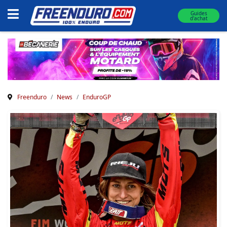
Guides
d'achat
Freenduro
News
EnduroGP