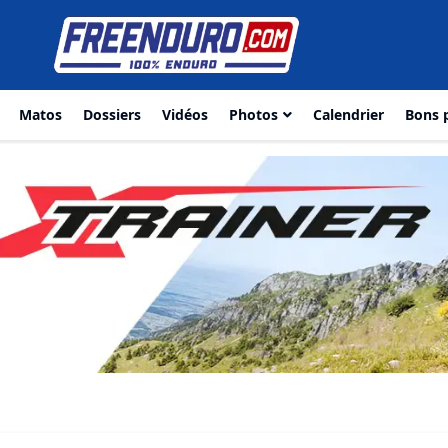
Matos
Dossiers
Vidéos
Photos
Calendrier
Bons 