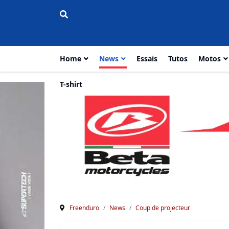
Home
News
Essais
Tutos
Motos
T-shirt
Freenduro
News
Coup de projecteur