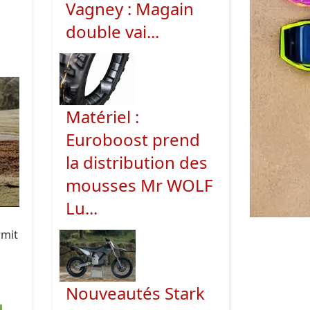
Vagney : Magain
double vai...
Matériel :
Euroboost prend
la distribution des
mousses Mr WOLF
Lu...
rmit
Nouveautés Stark