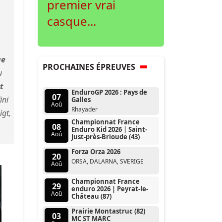
premier vrai
casque...
ue
PROCHAINES ÉPREUVES
u
t
EnduroGP 2026 : Pays de
07
ini
Galles
Aoû
Rhayader
igt,
Championnat France
08
Enduro Kid 2026 | Saint-
Aoû
Just-près-Brioude (43)
Forza Orza 2026
20
ORSA, DALARNA, SVERIGE
Aoû
Championnat France
29
enduro 2026 | Peyrat-le-
Aoû
Château (87)
Prairie Montastruc (82)
03
MC ST MARC