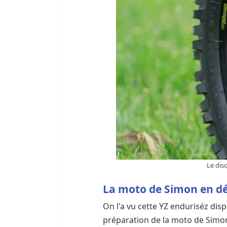
Le dis
La moto de Simon en déta
On l'a vu cette YZ enduriséz di
préparation de la moto de Simon 