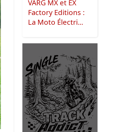
VARG MX et EX
Factory Editions :
La Moto Électri...