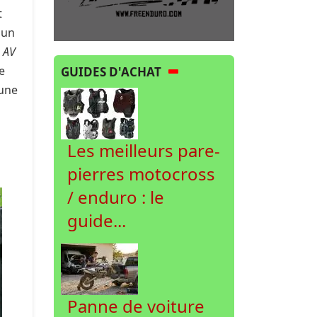
t
mun
n AV
e
GUIDES D'ACHAT
'une
Les meilleurs pare-
pierres motocross
/ enduro : le
guide...
Panne de voiture