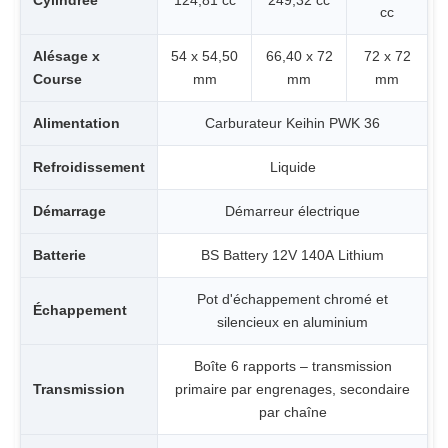
Cylindrée
124,81 cc
249,32 cc
cc
Alésage x
54 x 54,50
66,40 x 72
72 x 72
Course
mm
mm
mm
Alimentation
Carburateur Keihin PWK 36
Refroidissement
Liquide
Démarrage
Démarreur électrique
Batterie
BS Battery 12V 140A Lithium
Pot d'échappement chromé et
Échappement
silencieux en aluminium
Boîte 6 rapports – transmission
Transmission
primaire par engrenages, secondaire
par chaîne