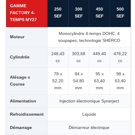
GAMME
250
300
450
500
FACTORY 4-
SEF
SEF
SEF
SEF
TEMPS MY27
Monocylindre 4-temps DOHC, 4
Moteur
soupapes, technologie SHERCO
248,43
303,68
449,40
478,22
Cylindrée
cc
cc
cc
cc
78 x
84 x
95 x
98 x
Alésage x
52,20
54,80
63,40
63,40
Course
mm
mm
mm
mm
Alimentation
Injection électronique Synerject
Refroidissement
Liquide
Démarrage
Démarreur électrique