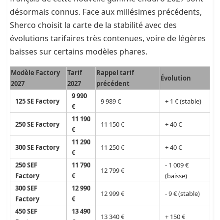
désormais connus. Face aux millésimes précédents,
Sherco choisit la carte de la stabilité avec des
évolutions tarifaires très contenues, voire de légères
baisses sur certains modèles phares.
Modèle Factory
Tarif
Rappel tarif
Évolution
2027
2027
précédent
9 990
125 SE Factory
9 989 €
+ 1 € (stable)
€
11 190
250 SE Factory
11 150 €
+ 40 €
€
11 290
300 SE Factory
11 250 €
+ 40 €
€
250 SEF
11 790
- 1 009 €
12 799 €
Factory
€
(baisse)
300 SEF
12 990
12 999 €
- 9 € (stable)
Factory
€
450 SEF
13 490
13 340 €
+ 150 €