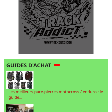
GUIDES D'ACHAT
Les meilleurs pare-pierres motocross / enduro : le
guide...