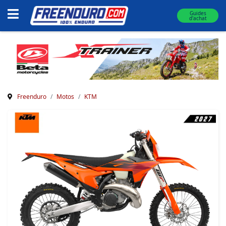
Guides
d'achat
Freenduro
Motos
KTM