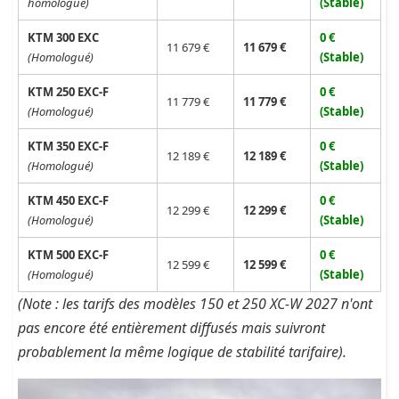
homologué)
(Stable)
KTM 300 EXC
0 €
11 679 €
11 679 €
(Homologué)
(Stable)
KTM 250 EXC-F
0 €
11 779 €
11 779 €
(Homologué)
(Stable)
KTM 350 EXC-F
0 €
12 189 €
12 189 €
(Homologué)
(Stable)
KTM 450 EXC-F
0 €
12 299 €
12 299 €
(Homologué)
(Stable)
KTM 500 EXC-F
0 €
12 599 €
12 599 €
(Homologué)
(Stable)
(Note : les tarifs des modèles 150 et 250 XC-W 2027 n'ont
pas encore été entièrement diffusés mais suivront
probablement la même logique de stabilité tarifaire).