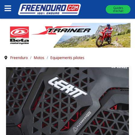
Guides
d'achat
Freenduro
Motos
Equipements pilotes