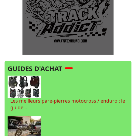
GUIDES D'ACHAT
Les meilleurs pare-pierres motocross / enduro : le
guide...