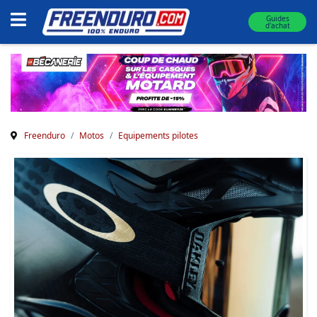
Guides
d'achat
Freenduro
Motos
Equipements pilotes