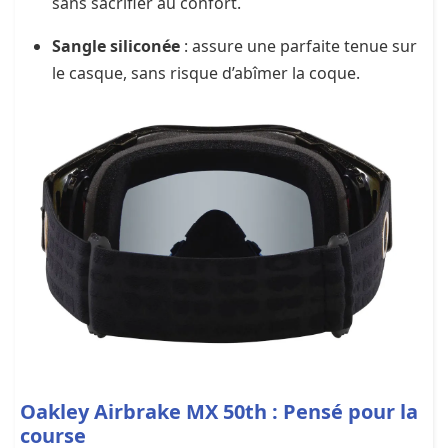
sans sacrifier au confort.
Sangle siliconée
: assure une parfaite tenue sur
le casque, sans risque d’abîmer la coque.
Oakley Airbrake MX 50th : Pensé pour la
course