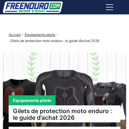
ÉQUIPEMENTS PILOTE
Accueil
›
Équipements pilote
›
ACCESSOIRES MOTO
Gilets de protection moto enduro : le guide d’achat 2026
OUTILLAGE ET ENTRETIEN
ASSURANCE
AVIS MARCHANDS
Équipements pilote
Facebook
Instagram
X
Youtube
tiktok
Gilets de protection moto enduro :
Freenduro
Freenduro
Freenduro
Freenduro
Feenduro
le guide d’achat 2026