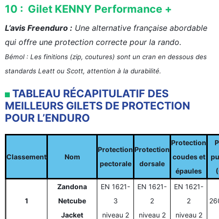
10 : Gilet KENNY Performance +
L’avis Freenduro :
Une alternative française abordable
qui offre une protection correcte pour la rando.
Bémol : Les finitions (zip, coutures) sont un cran en dessous des
standards Leatt ou Scott, attention à la durabilité.
TABLEAU RÉCAPITULATIF DES
MEILLEURS GILETS DE PROTECTION
POUR L’ENDURO
Protection
P
Protection
Protection
Classement
Nom
coudes et
pu
pectorale
dorsale
épaules
Zandona
EN 1621-
EN 1621-
EN 1621-
1
Netcube
3
2
2
26
Jacket
niveau 2
niveau 2
niveau 2