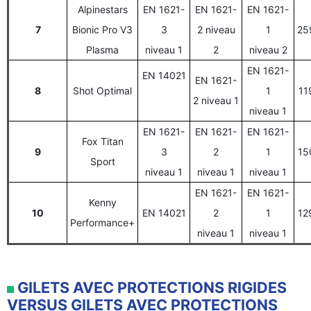
Alpinestars
EN 1621-
EN 1621-
EN 1621-
7
Bionic Pro V3
3
2 niveau
1
25
Plasma
niveau 1
2
niveau 2
EN 1621-
EN 14021
EN 1621-
8
Shot Optimal
1
11
2 niveau 1
niveau 1
EN 1621-
EN 1621-
EN 1621-
Fox Titan
9
3
2
1
15
Sport
niveau 1
niveau 1
niveau 1
EN 1621-
EN 1621-
Kenny
10
EN 14021
2
1
12
Performance+
niveau 1
niveau 1
GILETS AVEC PROTECTIONS RIGIDES
VERSUS GILETS AVEC PROTECTIONS