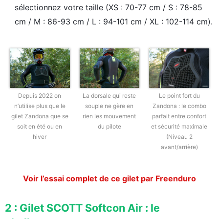
sélectionnez votre taille (XS : 70-77 cm / S : 78-85
cm / M : 86-93 cm / L : 94-101 cm / XL : 102-114 cm).
Depuis 2022 on
La dorsale qui reste
Le point fort du
n’utilise plus que le
souple ne gère en
Zandona : le combo
gilet Zandona que se
rien les mouvement
parfait entre confort
soit en été ou en
du pilote
et sécurité maximale
hiver
(Niveau 2
avant/arrière)
Voir l’essai complet de ce gilet par Freenduro
2 : Gilet SCOTT Softcon Air : le