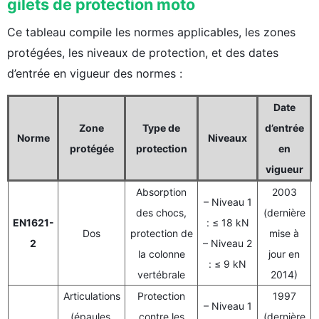
gilets de protection moto
Ce tableau compile les normes applicables, les zones
protégées, les niveaux de protection, et des dates
d’entrée en vigueur des normes :
Date
Zone
Type de
d’entrée
Norme
Niveaux
protégée
protection
en
vigueur
Absorption
2003
– Niveau 1
des chocs,
(dernière
EN1621-
: ≤ 18 kN
Dos
protection de
mise à
2
– Niveau 2
la colonne
jour en
: ≤ 9 kN
vertébrale
2014)
Articulations
Protection
1997
– Niveau 1
(épaules,
contre les
(dernière