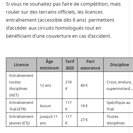
Si vous ne souhaitez pas faire de compétition, mais
rouler sur des terrains officiels, les licences
entraînement (accessible dès 6 ans) permettent
d’accéder aux circuits homologués tout en
bénéficiant d’une couverture en cas d’accident.
Âge
Tarif
Part
Licence
Discipline
minimum
2025
assurance
Entraînement
toutes
218
Cross, enduro,
12 ans
49 €
disciplines
€
supermotard...
(NET)
Entraînement
117
Spécifique au
Aucun
19 €
Trial (ETR)
€
Trial
Entraînement
Jusqu'à 11
117
Toutes
27 €
Jeunes (ETJ)
ans
€
disciplines