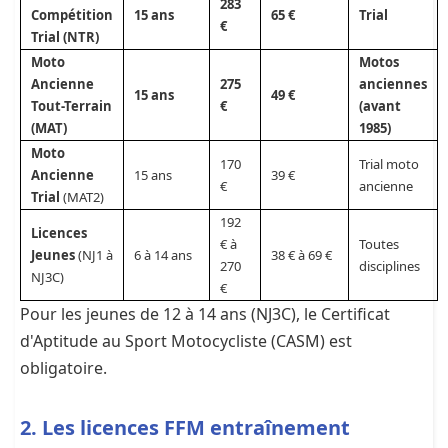
283
Compétition
15 ans
65 €
Trial
€
Trial (NTR)
Moto
Motos
Ancienne
275
anciennes
15 ans
49 €
Tout-Terrain
€
(avant
(MAT)
1985)
Moto
170
Trial moto
Ancienne
15 ans
39 €
€
ancienne
Trial
(MAT2)
192
Licences
€ à
Toutes
Jeunes
(NJ1 à
6 à 14 ans
38 € à 69 €
270
disciplines
NJ3C)
€
Pour les jeunes de 12 à 14 ans (NJ3C), le Certificat
d'Aptitude au Sport Motocycliste (CASM) est
obligatoire.
2. Les licences FFM entraînement