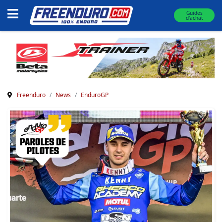
Guides
d'achat
Freenduro
News
EnduroGP