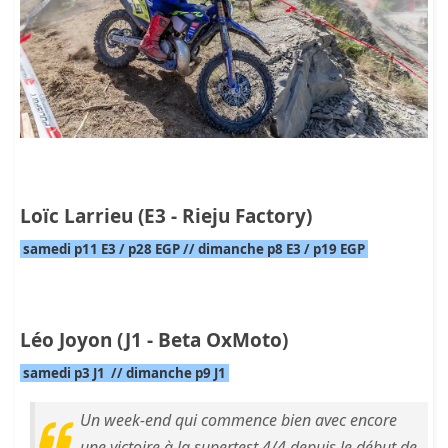
Loïc Larrieu (E3 - Rieju Factory)
samedi p11 E3 / p28 EGP // dimanche p8 E3 / p19 EGP
Léo Joyon (J1 - Beta OxMoto)
samedi p3 J1 // dimanche p9 J1
Un week-end qui commence bien avec encore
une victoire à la supertest 4/4 depuis le début de