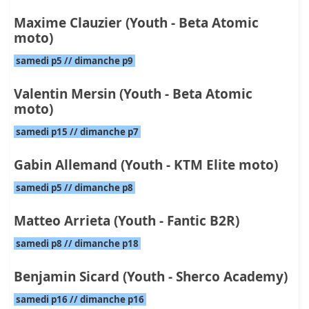
Maxime Clauzier (Youth - Beta Atomic
moto)
samedi p5 // dimanche p9
Valentin Mersin (Youth - Beta Atomic
moto)
samedi p15 // dimanche p7
Gabin Allemand (Youth - KTM Elite moto)
samedi p5 // dimanche p8
Matteo Arrieta (Youth - Fantic B2R)
samedi p8 // dimanche p18
Benjamin Sicard (Youth - Sherco Academy)
samedi p16 // dimanche p16