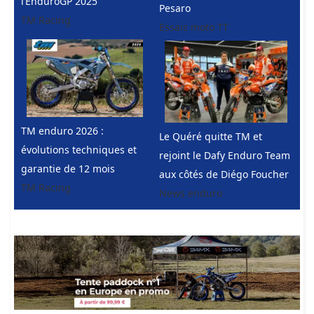
l’EnduroGP 2025
Pesaro
TM Racing
Essais moto TT
TM enduro 2026 :
Le Quéré quitte TM et
évolutions techniques et
rejoint le Dafy Enduro Team
garantie de 12 mois
aux côtés de Diégo Foucher
TM Racing
News enduro