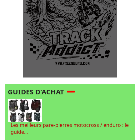
GUIDES D'ACHAT
Les meilleurs pare-pierres motocross / enduro : le
guide...