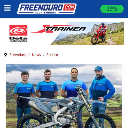
Guides
d'achat
Freenduro
News
Enduro