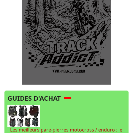
GUIDES D'ACHAT
Les meilleurs pare-pierres motocross / enduro : le