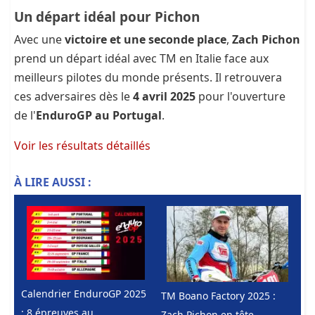
Un départ idéal pour Pichon
Avec une
victoire et une seconde place
,
Zach Pichon
prend un départ idéal avec TM en Italie face aux
meilleurs pilotes du monde présents. Il retrouvera
ces adversaires dès le
4 avril 2025
pour l'ouverture
de l'
EnduroGP au Portugal
.
Voir les résultats détaillés
À LIRE AUSSI :
Calendrier EnduroGP 2025
TM Boano Factory 2025 :
: 8 épreuves au
Zach Pichon en tête