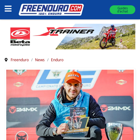
Guides
d'achat
Freenduro
News
Enduro