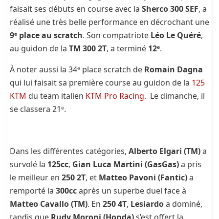
faisait ses débuts en course avec la
Sherco 300 SEF
, a
réalisé une très belle performance en décrochant une
9ᵉ place au scratch
. Son compatriote
Léo Le Quéré
,
au guidon de la
TM 300 2T
, a terminé
12ᵉ
.
À noter aussi la 34ᵉ place scratch de
Romain Dagna
qui lui faisait sa première course au guidon de la
125
KTM
du team italien
KTM Pro Racing
. Le dimanche, il
se classera 21ᵉ.
Dans les différentes catégories,
Alberto Elgari (TM)
a
survolé la
125cc
,
Gian Luca Martini (GasGas)
a pris
le meilleur en
250 2T
, et
Matteo Pavoni (Fantic)
a
remporté la
300cc
après un superbe duel face à
Matteo Cavallo (TM)
. En
250 4T
,
Lesiardo
a dominé,
tandis que
Rudy Moroni (Honda)
s’est offert la