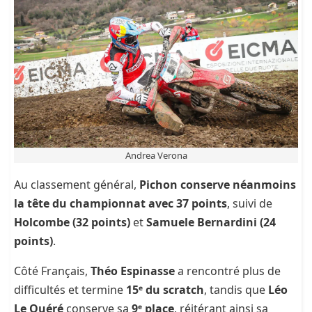
Andrea Verona
Au classement général,
Pichon conserve néanmoins
la tête du championnat avec 37 points
, suivi de
Holcombe (32 points)
et
Samuele Bernardini (24
points)
.
Côté Français,
Théo Espinasse
a rencontré plus de
difficultés et termine
15ᵉ du scratch
, tandis que
Léo
Le Quéré
conserve sa
9ᵉ place
, réitérant ainsi sa