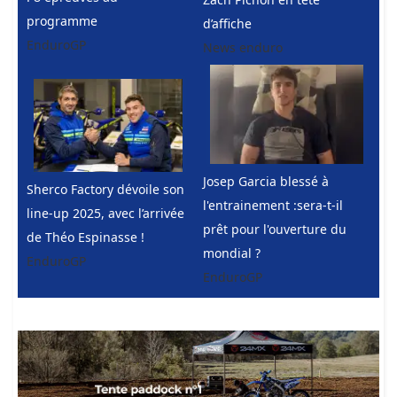
programme
d’affiche
EnduroGP
News enduro
Josep Garcia blessé à
Sherco Factory dévoile son
l'entrainement :sera-t-il
line-up 2025, avec l’arrivée
prêt pour l'ouverture du
de Théo Espinasse !
mondial ?
EnduroGP
EnduroGP