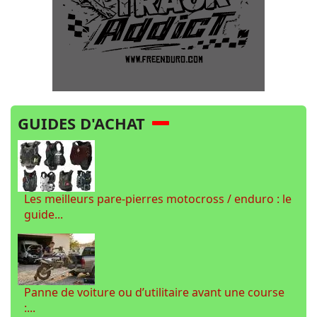
GUIDES D'ACHAT
Les meilleurs pare-pierres motocross / enduro : le
guide...
Panne de voiture ou d’utilitaire avant une course
:...