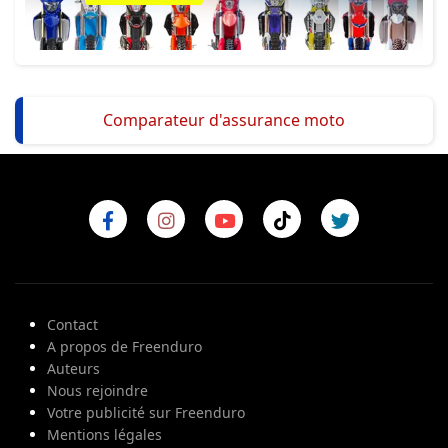
Comparateur d'assurance moto
Contact
A propos de Freenduro
Auteurs
Nous rejoindre
Votre publicité sur Freenduro
Mentions légales