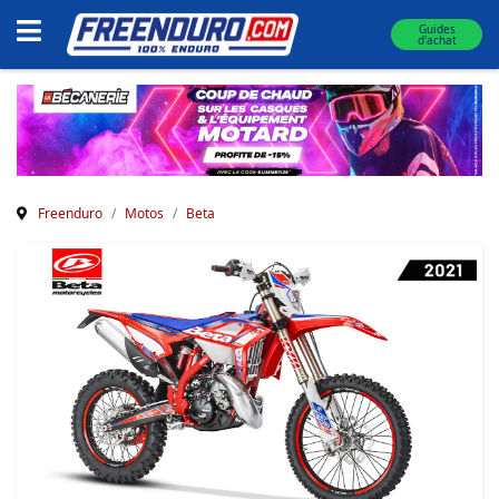
Guides
d'achat
Freenduro
Motos
Beta