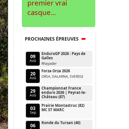
premier vrai
casque...
PROCHAINES ÉPREUVES
EnduroGP 2026 : Pays de
09
Galles
Aoû
Rhayader
Forza Orza 2026
20
ORSA, DALARNA, SVERIGE
Aoû
Championnat France
29
enduro 2026 | Peyrat-le-
Aoû
Château (87)
Prairie Montastruc (82)
03
MC ST MARC
Sep
Ronde du Tursan (40)
06