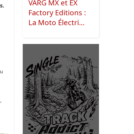
VARG MX et EX
s.
Factory Editions :
La Moto Électri...
au
s
,