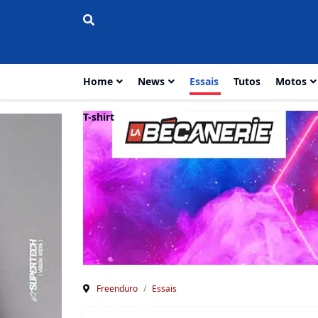
Home
News
Essais
Tutos
Motos
T-shirt
Freenduro
Essais