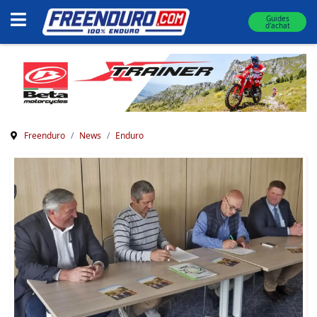
Guides
d'achat
Freenduro
News
Enduro