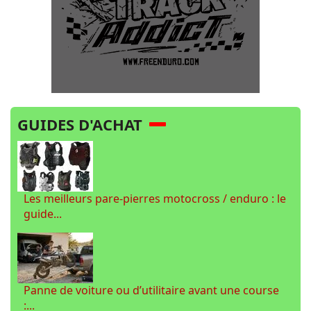
GUIDES D'ACHAT
Les meilleurs pare-pierres motocross / enduro : le
guide...
Panne de voiture ou d’utilitaire avant une course
:...