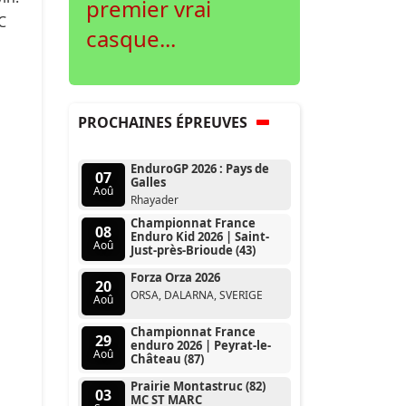
premier vrai
C
casque...
PROCHAINES ÉPREUVES
EnduroGP 2026 : Pays de
07
Galles
Aoû
Rhayader
Championnat France
08
Enduro Kid 2026 | Saint-
Aoû
Just-près-Brioude (43)
Forza Orza 2026
20
ORSA, DALARNA, SVERIGE
Aoû
Championnat France
29
enduro 2026 | Peyrat-le-
Aoû
Château (87)
Prairie Montastruc (82)
03
MC ST MARC