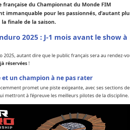
e française du
Championnat du Monde FIM
t immanquable pour les passionnés, d’autant plu
 la
finale de la saison
.
duro 2025 : J-1 mois avant le show à
 2025, autant dire que le public français sera au rendez-v
jà réservées
!
e et un champion à ne pas rater
 récemment promet une piste exigeante, avec ses sections de
i mettront à l’épreuve les meilleurs pilotes de la discipline.