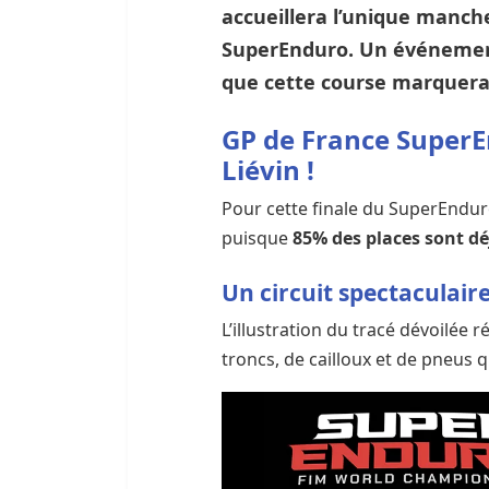
accueillera l’unique manch
SuperEnduro
. Un événemen
que cette course marquera
GP de France SuperEn
Liévin !
Pour cette finale du SuperEnduro
puisque
85% des places sont dé
Un circuit spectaculair
L’illustration du tracé dévoilée
troncs, de cailloux et de pneus qu