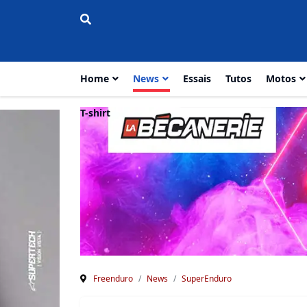
Home
News
Essais
Tutos
Motos
T-shirt
Freenduro
News
SuperEnduro