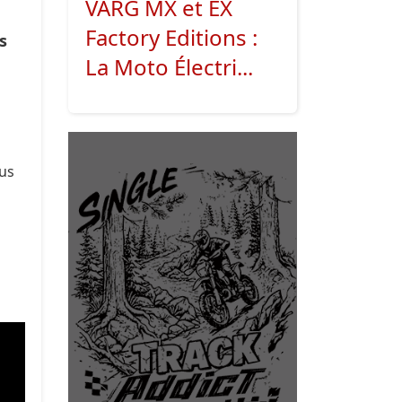
VARG MX et EX
Factory Editions :
s
La Moto Électri...
ous