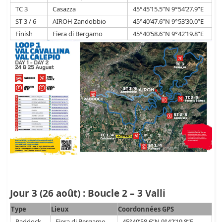
TC 3
Casazza
45°45’15.5”N 9°54’27.9”E
ST 3 / 6
AIROH Zandobbio
45°40’47.6”N 9°53’30.0”E
Finish
Fiera di Bergamo
45°40’58.6”N 9°42’19.8”E
Jour 3 (26 août) : Boucle 2 – 3 Valli
Type
Lieux
Coordonnées GPS
Paddock
Fiera di Bergamo
45°40’58.6”N 9°42’19.8”E