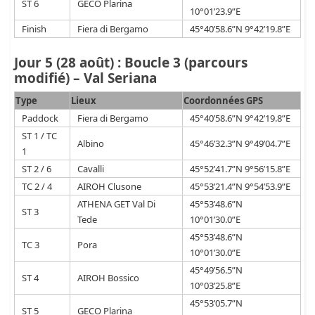
ST 6
GECO Plarina
10°01’23.9”E
Finish
Fiera di Bergamo
45°40’58.6”N 9°42’19.8”E
Jour 5 (28 août) : Boucle 3 (parcours
modifié) – Val Seriana
Type
Lieux
Coordonnées GPS
Paddock
Fiera di Bergamo
45°40’58.6”N 9°42’19.8”E
ST 1 / TC
Albino
45°46’32.3”N 9°49’04.7”E
1
ST 2 / 6
Cavalli
45°52’41.7”N 9°56’15.8”E
TC 2 / 4
AIROH Clusone
45°53’21.4”N 9°54’53.9”E
ATHENA GET Val Di
45°53’48.6”N
ST 3
Tede
10°01’30.0”E
45°53’48.6”N
TC 3
Pora
10°01’30.0”E
45°49’56.5”N
ST 4
AIROH Bossico
10°03’25.8”E
45°53’05.7”N
ST 5
GECO Plarina