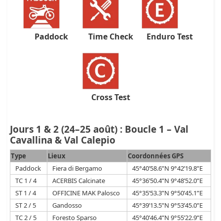
Paddock
Time Check
Enduro Test
Cross Test
Jours 1 & 2 (24–25 août) : Boucle 1 – Val
Cavallina & Val Calepio
Type
Lieux
Coordonnées GPS
Paddock
Fiera di Bergamo
45°40’58.6”N 9°42’19.8”E
TC 1 / 4
ACERBIS Calcinate
45°36’50.4”N 9°48’52.0”E
ST 1 / 4
OFFICINE MAK Palosco
45°35’53.3”N 9°50’45.1”E
ST 2 / 5
Gandosso
45°39’13.5”N 9°53’45.0”E
TC 2 / 5
Foresto Sparso
45°40’46.4”N 9°55’22.9”E