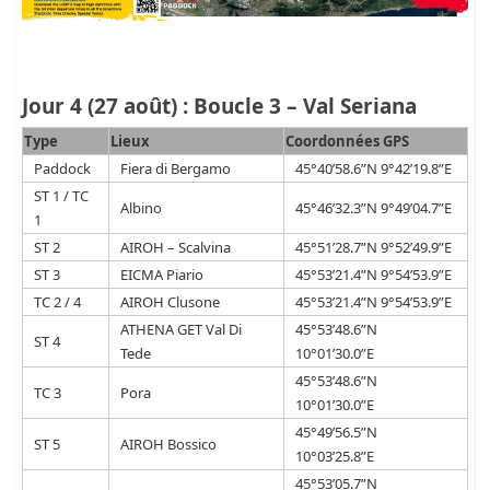
Jour 4 (27 août) : Boucle 3 – Val Seriana
Type
Lieux
Coordonnées GPS
Paddock
Fiera di Bergamo
45°40’58.6”N 9°42’19.8”E
ST 1 / TC
Albino
45°46’32.3”N 9°49’04.7”E
1
ST 2
AIROH – Scalvina
45°51’28.7”N 9°52’49.9”E
ST 3
EICMA Piario
45°53’21.4”N 9°54’53.9”E
TC 2 / 4
AIROH Clusone
45°53’21.4”N 9°54’53.9”E
ATHENA GET Val Di
45°53’48.6”N
ST 4
Tede
10°01’30.0”E
45°53’48.6”N
TC 3
Pora
10°01’30.0”E
45°49’56.5”N
ST 5
AIROH Bossico
10°03’25.8”E
45°53’05.7”N