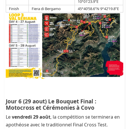
10°01’23.9”E
Finish
Fiera di Bergamo
45°40’58.6”N 9°42’19.8”E
Jour 6 (29 aout) Le Bouquet Final :
Motocross et Cérémonies à Covo
Le
vendredi 29 août
, la compétition se terminera en
apothéose avec le traditionnel Final Cross Test.