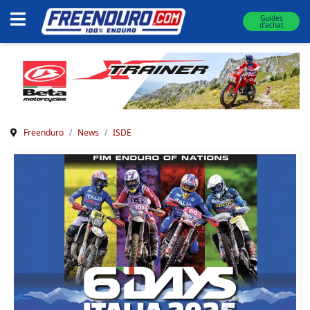
Guides
d'achat
Freenduro
News
ISDE