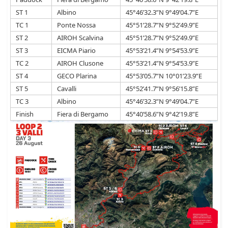
ST 1
Albino
45°46’32.3”N 9°49’04.7”E
TC 1
Ponte Nossa
45°51’28.7”N 9°52’49.9”E
ST 2
AIROH Scalvina
45°51’28.7”N 9°52’49.9”E
ST 3
EICMA Piario
45°53’21.4”N 9°54’53.9”E
TC 2
AIROH Clusone
45°53’21.4”N 9°54’53.9”E
ST 4
GECO Plarina
45°53’05.7”N 10°01’23.9”E
ST 5
Cavalli
45°52’41.7”N 9°56’15.8”E
TC 3
Albino
45°46’32.3”N 9°49’04.7”E
Finish
Fiera di Bergamo
45°40’58.6”N 9°42’19.8”E