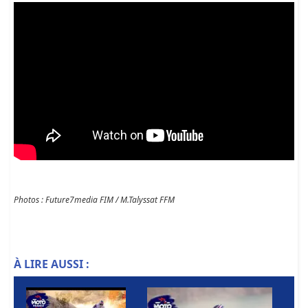
Photos : Future7media FIM / M.Talyssat FFM
À LIRE AUSSI :