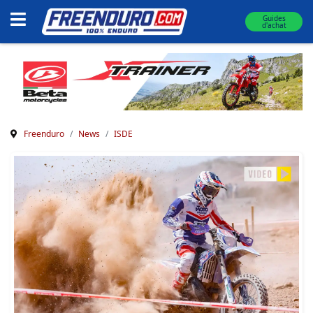
Guides
d'achat
Freenduro
News
ISDE