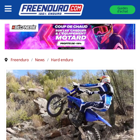
Guides
d'achat
Freenduro
News
Hard enduro