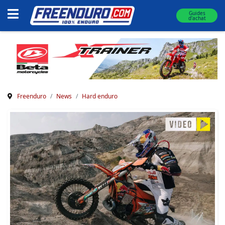
Guides
d'achat
Freenduro
News
Hard enduro