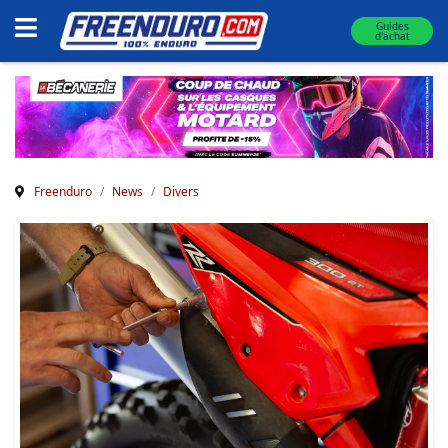
Guides
d'achat
Freenduro
News
Divers