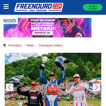
Guides
d'achat
Freenduro
News
Classiques enduro
Previous
Next