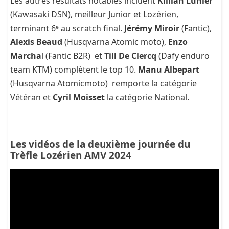
Les autres résultats notables incluent
Killian Lunier
(Kawasaki DSN), meilleur Junior et Lozérien,
terminant 6ᵉ au scratch final.
Jérémy Miroir
(Fantic),
Alexis Beaud
(Husqvarna Atomic moto),
Enzo
Marcha
l (Fantic B2R) et
Till De Clercq
(Dafy enduro
team KTM) complètent le top 10.
Manu Albepart
(Husqvarna Atomicmoto) remporte la catégorie
Vétéran et
Cyril Moisset
la catégorie National.
Les vidéos de la deuxième journée du
Trèfle Lozérien AMV 2024