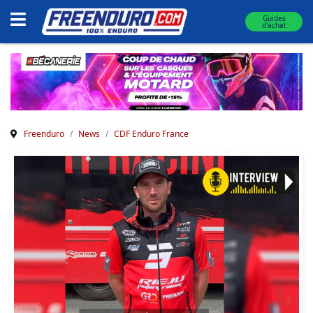
Guides
d'achat
Freenduro
News
CDF Enduro France