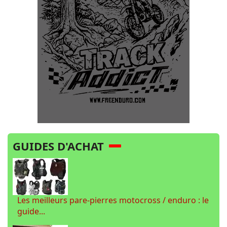
GUIDES D'ACHAT
Les meilleurs pare-pierres motocross / enduro : le
guide...