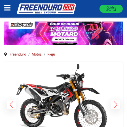
Guides
d'achat
Freenduro
Motos
Rieju
Previous
Next