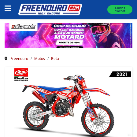
Guides
d'achat
Freenduro
Motos
Beta