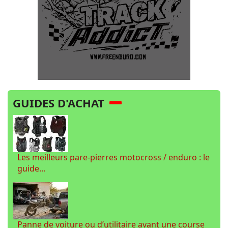
GUIDES D'ACHAT
Les meilleurs pare-pierres motocross / enduro : le
guide...
Panne de voiture ou d’utilitaire avant une course