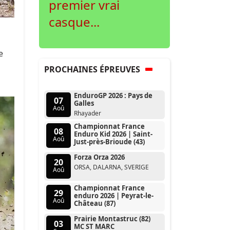
premier vrai
casque...
e
PROCHAINES ÉPREUVES
EnduroGP 2026 : Pays de
07
Galles
Aoû
Rhayader
Championnat France
08
Enduro Kid 2026 | Saint-
Aoû
Just-près-Brioude (43)
Forza Orza 2026
20
ORSA, DALARNA, SVERIGE
Aoû
Championnat France
29
enduro 2026 | Peyrat-le-
Aoû
Château (87)
Prairie Montastruc (82)
03
MC ST MARC