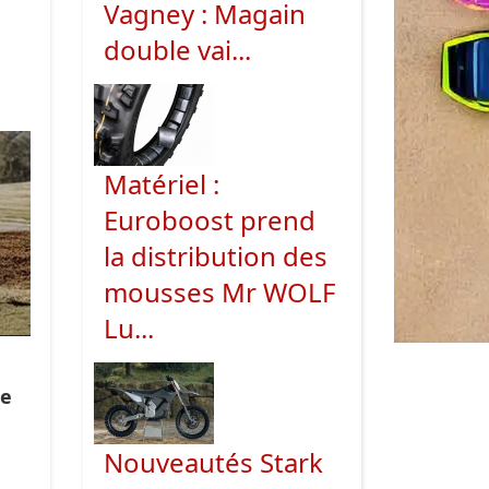
Vagney : Magain
double vai...
Matériel :
Euroboost prend
la distribution des
mousses Mr WOLF
Lu...
ce
Nouveautés Stark