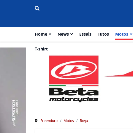
Home
News
Essais
Tutos
Motos
T-shirt
Freenduro
Motos
Rieju