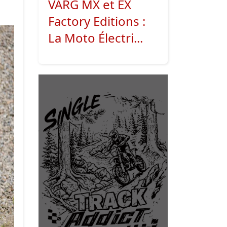
VARG MX et EX
Factory Editions :
La Moto Électri...