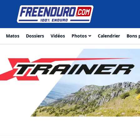
Matos
Dossiers
Vidéos
Photos
Calendrier
Bons 