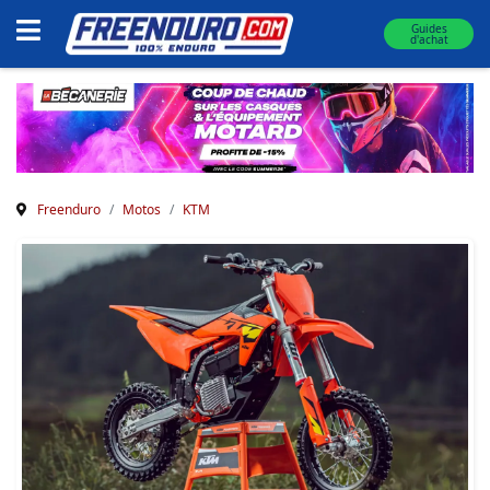
Guides
d'achat
Freenduro
Motos
KTM