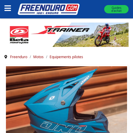
Guides
d'achat
Freenduro
Motos
Equipements pilotes