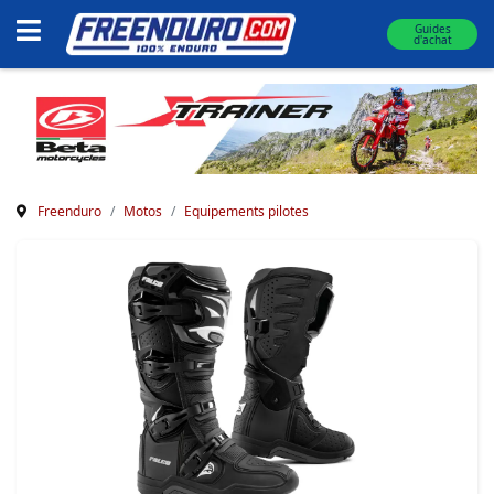
Guides
d'achat
Freenduro
Motos
Equipements pilotes