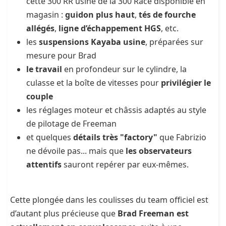
cette 300 RR usine de la 300 Race disponible en
magasin :
guidon plus haut
,
tés de fourche
allégés
,
ligne d’échappement HGS
, etc.
les
suspensions Kayaba usine
, préparées sur
mesure pour Brad
le travail
en profondeur sur le cylindre, la
culasse et la boîte de vitesses pour
privilégier le
couple
les réglages moteur et châssis adaptés au style
de pilotage de Freeman
et quelques
détails très "factory"
que Fabrizio
ne dévoile pas... mais que
les observateurs
attentifs
sauront repérer par eux-mêmes.
Cette plongée dans les coulisses du team officiel est
d’autant plus précieuse que
Brad Freeman est