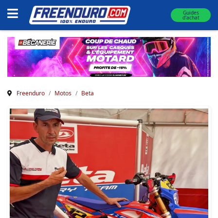
Guides
d'achat
Freenduro
Motos
Beta